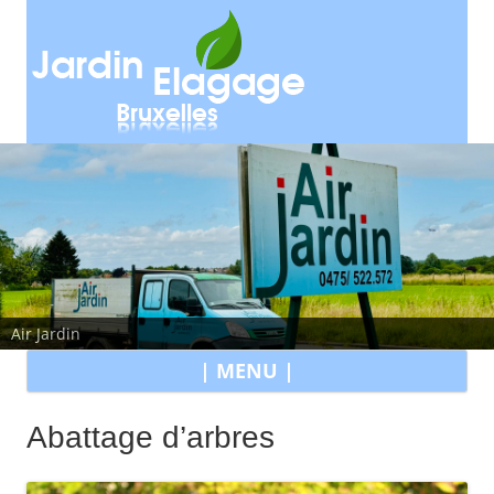
Air Jardin
All
| MENU |
au
con
Abattage d’arbres