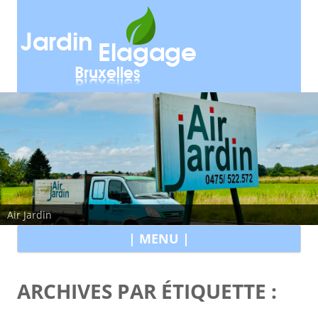
Air Jardin
All
| MENU |
au
con
ARCHIVES PAR ÉTIQUETTE :