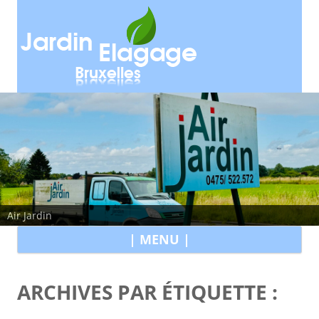
Air Jardin
All
| MENU |
au
con
ARCHIVES PAR ÉTIQUETTE :