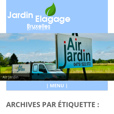
Air Jardin
All
| MENU |
au
con
ARCHIVES PAR ÉTIQUETTE :