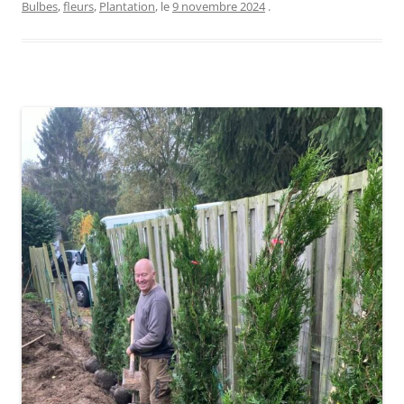
Bulbes
,
fleurs
,
Plantation
, le
9 novembre 2024
.