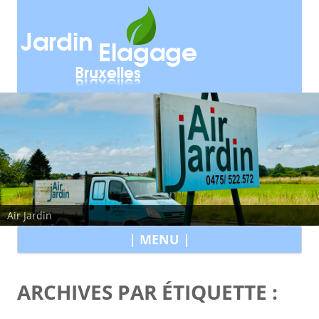
Air Jardin
All
| MENU |
au
con
ARCHIVES PAR ÉTIQUETTE :