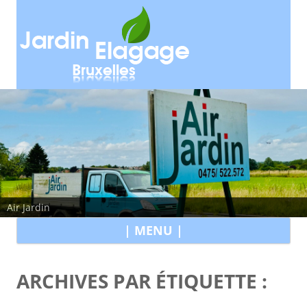
Air Jardin
All
| MENU |
au
con
ARCHIVES PAR ÉTIQUETTE :