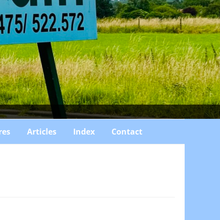
res
Articles
Index
Contact