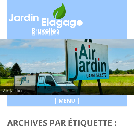
Air Jardin
All
| MENU |
au
con
ARCHIVES PAR ÉTIQUETTE :