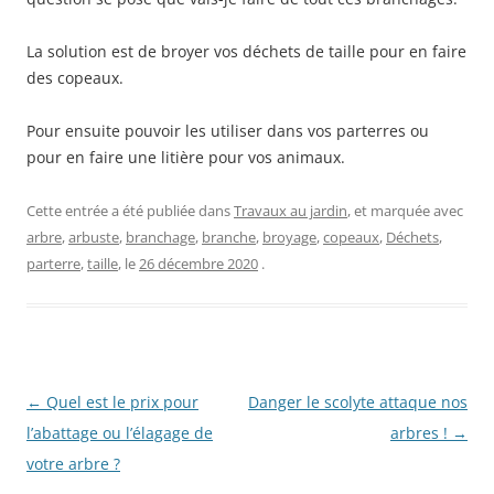
La solution est de broyer vos déchets de taille pour en faire
des copeaux.
Pour ensuite pouvoir les utiliser dans vos parterres ou
pour en faire une litière pour vos animaux.
Cette entrée a été publiée dans
Travaux au jardin
, et marquée avec
arbre
,
arbuste
,
branchage
,
branche
,
broyage
,
copeaux
,
Déchets
,
parterre
,
taille
, le
26 décembre 2020
.
Navigation
←
Quel est le prix pour
Danger le scolyte attaque nos
des
l’abattage ou l’élagage de
arbres !
→
articles
votre arbre ?