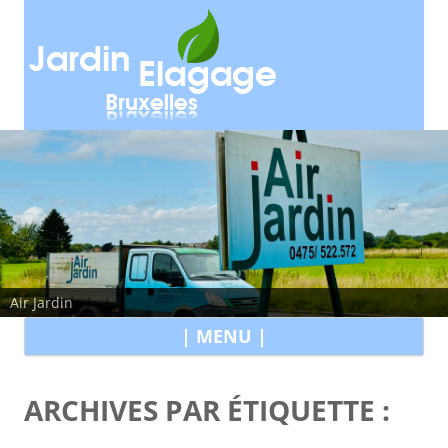
Air Jardin
All
| MENU |
au
con
ARCHIVES PAR ÉTIQUETTE :