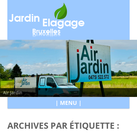
Air Jardin
All
| MENU |
au
con
ARCHIVES PAR ÉTIQUETTE :