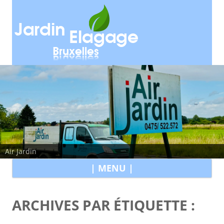
Air Jardin
All
| MENU |
au
con
ARCHIVES PAR ÉTIQUETTE :