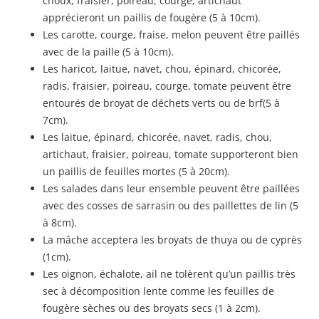
choux, fraisier, poireau, courge, artichaut
apprécieront un paillis de fougère (5 à 10cm).
Les carotte, courge, fraise, melon peuvent être paillés
avec de la paille (5 à 10cm).
Les haricot, laitue, navet, chou, épinard, chicorée,
radis, fraisier, poireau, courge, tomate peuvent être
entourés de broyat de déchets verts ou de brf(5 à
7cm).
Les laitue, épinard, chicorée, navet, radis, chou,
artichaut, fraisier, poireau, tomate supporteront bien
un paillis de feuilles mortes (5 à 20cm).
Les salades dans leur ensemble peuvent être paillées
avec des cosses de sarrasin ou des paillettes de lin (5
à 8cm).
La mâche acceptera les broyats de thuya ou de cyprès
(1cm).
Les oignon, échalote, ail ne tolèrent qu’un paillis très
sec à décomposition lente comme les feuilles de
fougère sèches ou des broyats secs (1 à 2cm).