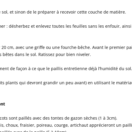
le sol, et sinon de le préparer à recevoir cette couche de matière.
er : désherbez et enlevez toutes les feuilles sans les enfouir, ains
r 20 cm, avec une griffe ou une fourche-bêche. Avant le premier pa
s bêtes dans le sol. Ratissez pour bien niveler.
ment de façon à ce que le paillis entretienne déjà l’humidité du sol
etits plants qui devront grandir un peu avant) en utilisant le maté
ent
icots sont paillés avec des tontes de gazon sèches (1 à 3cm).
dis, choux, fraisier, poireau, courge, artichaut apprécieront un paill