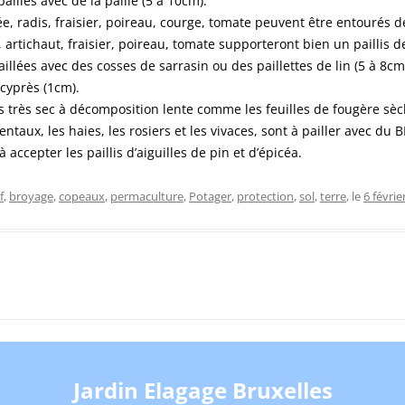
aillés avec de la paille (5 à 10cm).
rée, radis, fraisier, poireau, courge, tomate peuvent être entourés 
, artichaut, fraisier, poireau, tomate supporteront bien un paillis d
llées avec des cosses de sarrasin ou des paillettes de lin (5 à 8cm
cyprès (1cm).
lis très sec à décomposition lente comme les feuilles de fougère sè
taux, les haies, les rosiers et les vivaces, sont à pailler avec du 
 accepter les paillis d’aiguilles de pin et d’épicéa.
f
,
broyage
,
copeaux
,
permaculture
,
Potager
,
protection
,
sol
,
terre
, le
6 févrie
Jardin Elagage Bruxelles