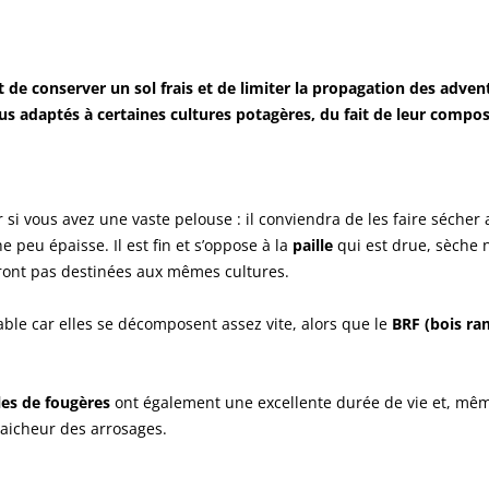
et de conserver un sol frais et de limiter la propagation des adven
s plus adaptés à certaines cultures potagères, du fait de leur compo
r si vous avez une vaste pelouse : il conviendra de les faire sécher
 peu épaisse. Il est fin et s’oppose à la
paille
qui est drue, sèche 
ront pas destinées aux mêmes cultures.
able car elles se décomposent assez vite, alors que le
BRF (bois ra
lles de fougères
ont également une excellente durée de vie et, même
fraicheur des arrosages.