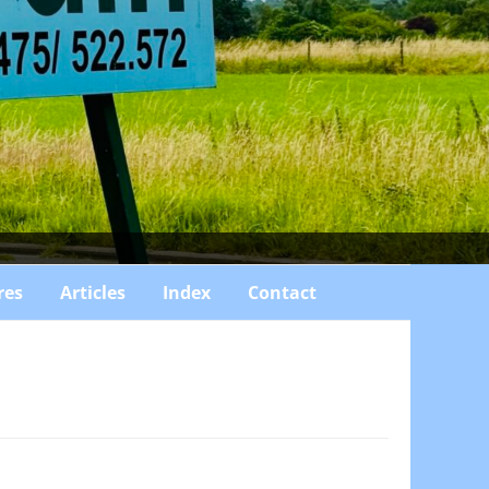
res
Articles
Index
Contact