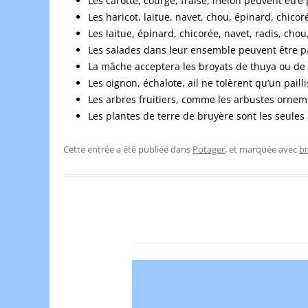
Les carotte, courge, fraise, melon peuvent être p
Les haricot, laitue, navet, chou, épinard, chico
Les laitue, épinard, chicorée, navet, radis, chou
Les salades dans leur ensemble peuvent être pai
La mâche acceptera les broyats de thuya ou de 
Les oignon, échalote, ail ne tolèrent qu’un pail
Les arbres fruitiers, comme les arbustes ornemen
Les plantes de terre de bruyère sont les seules à
Cette entrée a été publiée dans
Potager
, et marquée avec
br